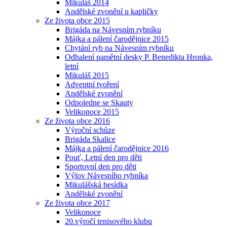
Mikuláš 2014
Andělské zvonění u kapličky
Ze života obce 2015
Brigáda na Návesním rybníku
Májka a pálení čarodějnice 2015
Chytání ryb na Návesním rybníku
Odhalení pamětní desky P. Benedikta Hronka,
letní
Mikuláš 2015
Adventní tvoření
Andělské zvonění
Odpoledne se Skauty
Velikonoce 2015
Ze života obce 2016
Výroční schůze
Brigáda Skalice
Májka a pálení čarodějnice 2016
Pouť, Letní den pro děti
Sportovní den pro děti
Výlov Návesního rybníka
Mikulášská besídka
Andělské zvonění
Ze života obce 2017
Velikonoce
20.výročí tenisového klubu