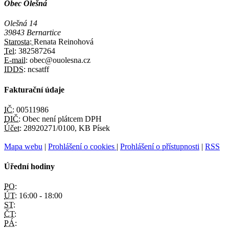
Obec Olešná
Olešná 14
39843 Bernartice
Starosta:
Renata Reinohová
Tel:
382587264
E-mail:
obec@ouolesna.cz
IDDS:
ncsatff
Fakturační údaje
IČ:
00511986
DIČ:
Obec není plátcem DPH
Účet:
28920271/0100, KB Písek
Mapa webu
|
Prohlášení o cookies
|
Prohlášení o přístupnosti
|
RSS
Úřední hodiny
PO:
ÚT:
16:00 - 18:00
ST:
ČT:
PÁ: