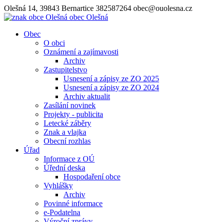
Olešná 14, 39843 Bernartice
382587264
obec@ouolesna.cz
obec
Olešná
Obec
O obci
Oznámení a zajímavosti
Archiv
Zastupitelstvo
Usnesení a zápisy ze ZO 2025
Usnesení a zápisy ze ZO 2024
Archiv aktualit
Zasílání novinek
Projekty - publicita
Letecké záběry
Znak a vlajka
Obecní rozhlas
Úřad
Informace z OÚ
Úřední deska
Hospodaření obce
Vyhlášky
Archiv
Povinné informace
e-Podatelna
Výroční zprávy