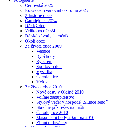
Fotogalerie
Čertovská 2025
Rozsvícení vánočního stromu 2025
Z historie obce
Čarodějnice 2024
Dětský den
Velikonoce 2024
Dětské závody 1. ročník
Okolí obce
Ze života obce 2009
Vesnice
Rybí hody
Rybaření
Sportovní den
Výsadba
Čarodejnice
Výlov
Ze života obce 2010
Nové cesty v Olešné 2010
Volíme zastupitelstvo
Stylový večer v hospodě ,,Slunce seno´´
Stavíme přístřešek na hřišti
Čarodějnice 2010
Masopustní hody 20.února 2010
Zimní radovánky