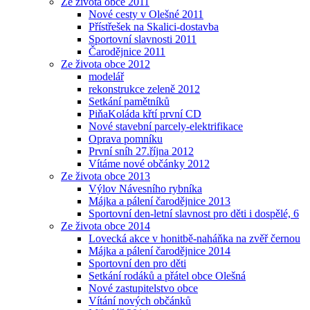
Ze života obce 2011
Nové cesty v Olešné 2011
Přístřešek na Skalici-dostavba
Sportovní slavnosti 2011
Čarodějnice 2011
Ze života obce 2012
modelář
rekonstrukce zeleně 2012
Setkání pamětníků
PiňaKoláda křtí první CD
Nové stavební parcely-elektrifikace
Oprava pomníku
První sníh 27.října 2012
Vítáme nové občánky 2012
Ze života obce 2013
Výlov Návesního rybníka
Májka a pálení čarodějnice 2013
Sportovní den-letní slavnost pro děti i dospělé, 6
Ze života obce 2014
Lovecká akce v honitbě-naháňka na zvěř černou
Májka a pálení čarodějnice 2014
Sportovní den pro děti
Setkání rodáků a přátel obce Olešná
Nové zastupitelstvo obce
Vítání nových občánků