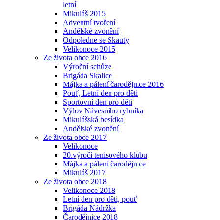
letní
Mikuláš 2015
Adventní tvoření
Andělské zvonění
Odpoledne se Skauty
Velikonoce 2015
Ze života obce 2016
Výroční schůze
Brigáda Skalice
Májka a pálení čarodějnice 2016
Pouť, Letní den pro děti
Sportovní den pro děti
Výlov Návesního rybníka
Mikulášská besídka
Andělské zvonění
Ze života obce 2017
Velikonoce
20.výročí tenisového klubu
Májka a pálení čarodějnice
Mikuláš 2017
Ze života obce 2018
Velikonoce 2018
Letní den pro děti, pouť
Brigáda Nádržka
Čarodějnice 2018