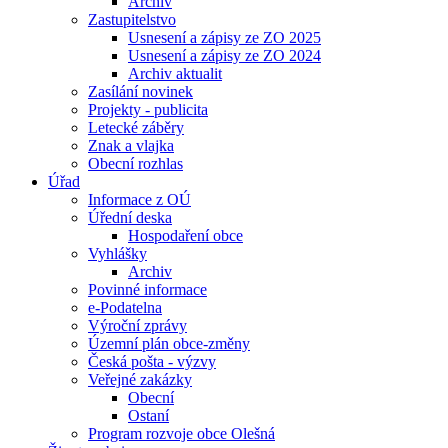
Archiv
Zastupitelstvo
Usnesení a zápisy ze ZO 2025
Usnesení a zápisy ze ZO 2024
Archiv aktualit
Zasílání novinek
Projekty - publicita
Letecké záběry
Znak a vlajka
Obecní rozhlas
Úřad
Informace z OÚ
Úřední deska
Hospodaření obce
Vyhlášky
Archiv
Povinné informace
e-Podatelna
Výroční zprávy
Územní plán obce-změny
Česká pošta - výzvy
Veřejné zakázky
Obecní
Ostaní
Program rozvoje obce Olešná