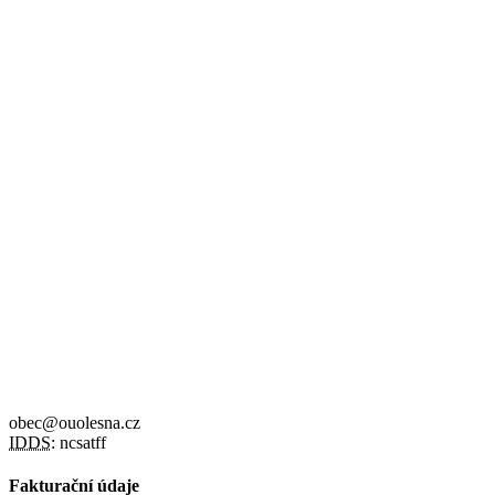
obec@ouolesna.cz
IDDS:
ncsatff
Fakturační údaje