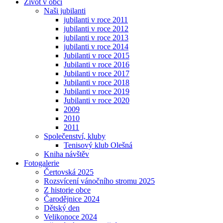
Život v obci
Naši jubilanti
jubilanti v roce 2011
jubilanti v roce 2012
jubilanti v roce 2013
jubilanti v roce 2014
Jubilanti v roce 2015
Jubilanti v roce 2016
Jubilanti v roce 2017
Jubilanti v roce 2018
Jubilanti v roce 2019
Jubilanti v roce 2020
2009
2010
2011
Společenství, kluby
Tenisový klub Olešná
Kniha návštěv
Fotogalerie
Čertovská 2025
Rozsvícení vánočního stromu 2025
Z historie obce
Čarodějnice 2024
Dětský den
Velikonoce 2024