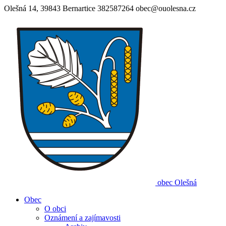
Olešná 14, 39843 Bernartice
382587264
obec@ouolesna.cz
obec
Olešná
Obec
O obci
Oznámení a zajímavosti