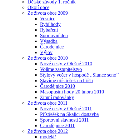
Dětské závody 1. ročník
Okolí obce
Ze života obce 2009
Vesnice
Rybí hody
Rybaření
Sportovní den
Výsadba
Čarodejnice
Výlov
Ze života obce 2010
Nové cesty v Olešné 2010
Volíme zastupitelstvo
Stylový večer v hospodě ,,Slunce seno´´
Stavíme přístřešek na hřišti
Čarodějnice 2010
Masopustní hody 20.února 2010
Zimní radovánky
Ze života obce 2011
Nové cesty v Olešné 2011
Přístřešek na Skalici-dostavba
Sportovní slavnosti 2011
Čarodějnice 2011
Ze života obce 2012
modelář