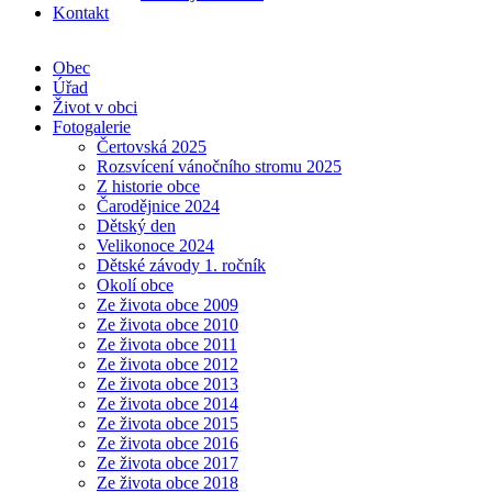
Kontakt
Obec
Úřad
Život v obci
Fotogalerie
Čertovská 2025
Rozsvícení vánočního stromu 2025
Z historie obce
Čarodějnice 2024
Dětský den
Velikonoce 2024
Dětské závody 1. ročník
Okolí obce
Ze života obce 2009
Ze života obce 2010
Ze života obce 2011
Ze života obce 2012
Ze života obce 2013
Ze života obce 2014
Ze života obce 2015
Ze života obce 2016
Ze života obce 2017
Ze života obce 2018