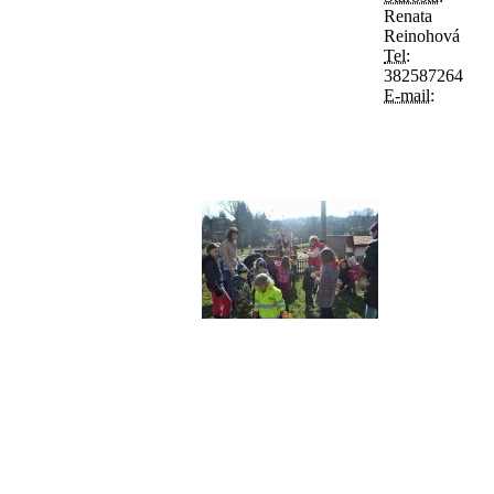
Renata
Reinohová
Tel:
382587264
E-mail: