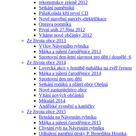
rekonstrukce zeleně 2012
Setkání pamětníků
PiňaKoláda křtí první CD
Nové stavební parcely-elektrifikace
Oprava pomníku
První sníh 27.října 2012
Vítáme nové občánky 2012
Ze života obce 2013
Výlov Návesního rybníka
Májka a pálení čarodějnice 2013
Sportovní den-letní slavnost pro děti i dospělé, 6
Ze života obce 2014
Lovecká akce v honitbě-naháňka na zvěř černou
Májka a pálení čarodějnice 2014
Sportovní den pro děti
Setkání rodáků a přátel obce Olešná
Nové zastupitelstvo obce
Vítání nových občánků
Mikuláš 2014
Andělské zvonění u kapličky
Ze života obce 2015
Brigáda na Návesním rybníku
Májka a pálení čarodějnice 2015
Chytání ryb na Návesním rybníku
Odhalení pamětní desky P. Benedikta Hronka,