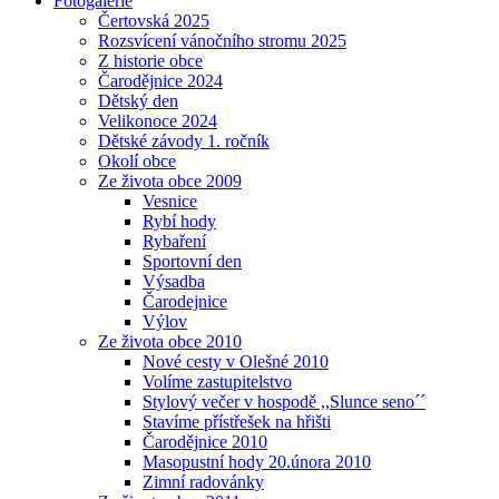
Fotogalerie
Čertovská 2025
Rozsvícení vánočního stromu 2025
Z historie obce
Čarodějnice 2024
Dětský den
Velikonoce 2024
Dětské závody 1. ročník
Okolí obce
Ze života obce 2009
Vesnice
Rybí hody
Rybaření
Sportovní den
Výsadba
Čarodejnice
Výlov
Ze života obce 2010
Nové cesty v Olešné 2010
Volíme zastupitelstvo
Stylový večer v hospodě ,,Slunce seno´´
Stavíme přístřešek na hřišti
Čarodějnice 2010
Masopustní hody 20.února 2010
Zimní radovánky