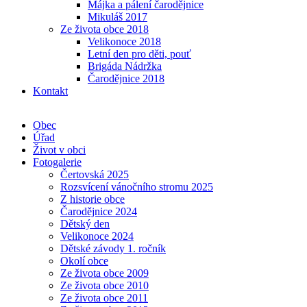
Májka a pálení čarodějnice
Mikuláš 2017
Ze života obce 2018
Velikonoce 2018
Letní den pro děti, pouť
Brigáda Nádržka
Čarodějnice 2018
Kontakt
Obec
Úřad
Život v obci
Fotogalerie
Čertovská 2025
Rozsvícení vánočního stromu 2025
Z historie obce
Čarodějnice 2024
Dětský den
Velikonoce 2024
Dětské závody 1. ročník
Okolí obce
Ze života obce 2009
Ze života obce 2010
Ze života obce 2011