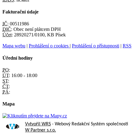
Fakturační údaje
IČ:
00511986
DIČ:
Obec není plátcem DPH
Účet:
28920271/0100, KB Písek
Mapa webu
|
Prohlášení o cookies
|
Prohlášení o přístupnosti
|
RSS
Úřední hodiny
PO:
ÚT:
16:00 - 18:00
ST:
ČT:
PÁ:
Mapa
Vytvořil WRS
- Webový Redakční Systém společnosti
W Partner s.r.o.