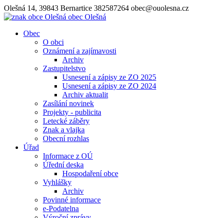
Olešná 14, 39843 Bernartice
382587264
obec@ouolesna.cz
obec
Olešná
Obec
O obci
Oznámení a zajímavosti
Archiv
Zastupitelstvo
Usnesení a zápisy ze ZO 2025
Usnesení a zápisy ze ZO 2024
Archiv aktualit
Zasílání novinek
Projekty - publicita
Letecké záběry
Znak a vlajka
Obecní rozhlas
Úřad
Informace z OÚ
Úřední deska
Hospodaření obce
Vyhlášky
Archiv
Povinné informace
e-Podatelna
Výroční zprávy