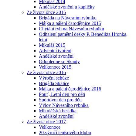
Mikuláš 2014
Andělské zvonění u kapličky
Ze života obce 2015
Brigáda na Návesním rybníku
Májka a pálení čarodějnice 2015
Chytání ryb na Návesním rybníku
Odhalení pamětní desky P. Benedikta Hronka,
letní
Mikuláš 2015
Adventní tvoření
Andělské zvonění
Odpoledne se Skauty
Velikonoce 2015
Ze života obce 2016
Výroční schůze
Brigáda Skalice
Májka a pálení čarodějnice 2016
Pouť, Letní den pro děti
Sportovní den pro děti
Výlov Návesního rybníka
Mikulášská besídka
Andělské zvonění
Ze života obce 2017
Velikonoce
20.výročí tenisového klubu