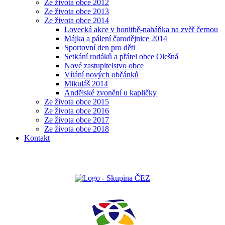
Ze života obce 2012
Ze života obce 2013
Ze života obce 2014
Lovecká akce v honitbě-naháňka na zvěř černou
Májka a pálení čarodějnice 2014
Sportovní den pro děti
Setkání rodáků a přátel obce Olešná
Nové zastupitelstvo obce
Vítání nových občánků
Mikuláš 2014
Andělské zvonění u kapličky
Ze života obce 2015
Ze života obce 2016
Ze života obce 2017
Ze života obce 2018
Kontakt