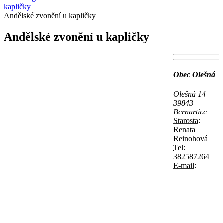
kapličky
Andělské zvonění u kapličky
Andělské zvonění u kapličky
Obec Olešná
Olešná 14
39843
Bernartice
Starosta:
Renata
Reinohová
Tel:
382587264
E-mail: