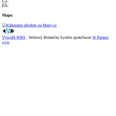
ČT:
PÁ:
Mapa
Vytvořil WRS
- Webový Redakční Systém společnosti
W Partner
s.r.o.