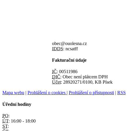
obec@ouolesna.cz
IDDS:
ncsatff
Fakturační údaje
IČ:
00511986
DIČ:
Obec není plátcem DPH
Účet:
28920271/0100, KB Písek
Mapa webu
|
Prohlášení o cookies
|
Prohlášení o přístupnosti
|
RSS
Úřední hodiny
PO:
ÚT:
16:00 - 18:00
ST: