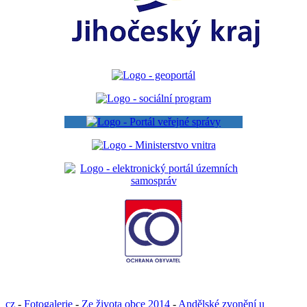
cz
-
Fotogalerie
-
Ze života obce 2014
-
Andělské zvonění u