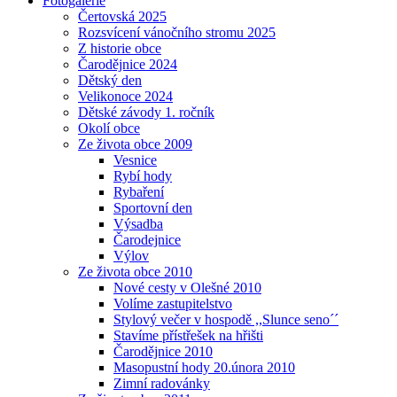
Fotogalerie
Čertovská 2025
Rozsvícení vánočního stromu 2025
Z historie obce
Čarodějnice 2024
Dětský den
Velikonoce 2024
Dětské závody 1. ročník
Okolí obce
Ze života obce 2009
Vesnice
Rybí hody
Rybaření
Sportovní den
Výsadba
Čarodejnice
Výlov
Ze života obce 2010
Nové cesty v Olešné 2010
Volíme zastupitelstvo
Stylový večer v hospodě ,,Slunce seno´´
Stavíme přístřešek na hřišti
Čarodějnice 2010
Masopustní hody 20.února 2010
Zimní radovánky