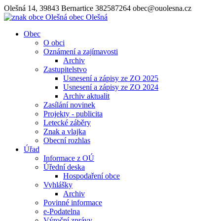
Olešná 14, 39843 Bernartice
382587264
obec@ouolesna.cz
obec
Olešná
Obec
O obci
Oznámení a zajímavosti
Archiv
Zastupitelstvo
Usnesení a zápisy ze ZO 2025
Usnesení a zápisy ze ZO 2024
Archiv aktualit
Zasílání novinek
Projekty - publicita
Letecké záběry
Znak a vlajka
Obecní rozhlas
Úřad
Informace z OÚ
Úřední deska
Hospodaření obce
Vyhlášky
Archiv
Povinné informace
e-Podatelna
Výroční zprávy