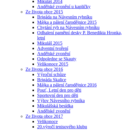
Mikuláš 2014
Andělské zvonění u kapličky
Ze života obce 2015
Brigáda na Návesním rybníku
Májka a pálení čarodějnice 2015
Chytání ryb na Návesním rybníku
Odhalení pamětní desky P. Benedikta Hronka,
letní
Mikuláš 2015
Adventní tvoření
Andělské zvonění
Odpoledne se Skauty
Velikonoce 2015
Ze života obce 2016
Výroční schůze
Brigáda Skalice
Májka a pálení čarodějnice 2016
Pouť, Letní den pro děti
Sportovní den pro děti
Výlov Návesního rybníka
Mikulášská besídka
Andělské zvonění
Ze života obce 2017
Velikonoce
20.výročí tenisového klubu