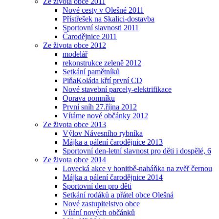
Ze života obce 2011
Nové cesty v Olešné 2011
Přístřešek na Skalici-dostavba
Sportovní slavnosti 2011
Čarodějnice 2011
Ze života obce 2012
modelář
rekonstrukce zeleně 2012
Setkání pamětníků
PiňaKoláda křtí první CD
Nové stavební parcely-elektrifikace
Oprava pomníku
První sníh 27.října 2012
Vítáme nové občánky 2012
Ze života obce 2013
Výlov Návesního rybníka
Májka a pálení čarodějnice 2013
Sportovní den-letní slavnost pro děti i dospělé, 6
Ze života obce 2014
Lovecká akce v honitbě-naháňka na zvěř černou
Májka a pálení čarodějnice 2014
Sportovní den pro děti
Setkání rodáků a přátel obce Olešná
Nové zastupitelstvo obce
Vítání nových občánků