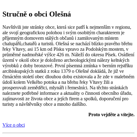
Stručně o obci Olešná
Navštívili jste stránky obce, která sice patří k nejmenším v regionu,
ale svojí geografickou polohou i svým osobitým charakterem je
příjemným domovem stálých občanů i zamilovaným místem
chalupářů,chatařů a turistů. Olešná se nachází blízko pravého břehu
řeky Vltavy, asi 15 km od Písku vpravo za Podolským mostem, v
průměrné nadmořské výšce 426 m. Náleží do okresu Písek. Osídlení
území v okolí obce je doloženo archeologickými nálezy keltských
výrobků z doby bronzové. První písemná zmínka v berním rejstříku
arcibiskupských statků z roku 1379 o Olešné dokládá, že již ve
čtrnáctém století obec dlouhou dobu existovala a že zde v malebném
údolí kolem Velkého potoka a na břehu řeky Vltavy žili a
prosperovali zemědělci, mlynáři i řemeslníci. Na těchto stránkách
naleznete potřebné informace a aktuality o činnosti obecního úřadu,
zajímavosti ze života obce a jejích firem a spolků, doporučení pro
turisty a návštěvníky obce a mnoho dalšího.
Proto vejděte a vítejte.
Více o obci