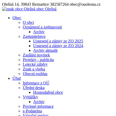
Olešná 14, 39843 Bernartice
382587264
obec@ouolesna.cz
obec
Olešná
Obec
O obci
Oznámení a zajímavosti
Archiv
Zastupitelstvo
Usnesení a zápisy ze ZO 2025
Usnesení a zápisy ze ZO 2024
Archiv aktualit
Zasílání novinek
Projekty - publicita
Letecké záběry
Znak a vlajka
Obecní rozhlas
Úřad
Informace z OÚ
Úřední deska
Hospodaření obce
Vyhlášky
Archiv
Povinné informace
e-Podatelna
Výroční zprávy