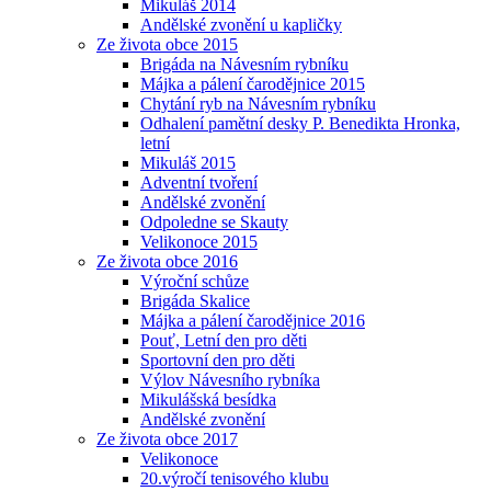
Mikuláš 2014
Andělské zvonění u kapličky
Ze života obce 2015
Brigáda na Návesním rybníku
Májka a pálení čarodějnice 2015
Chytání ryb na Návesním rybníku
Odhalení pamětní desky P. Benedikta Hronka,
letní
Mikuláš 2015
Adventní tvoření
Andělské zvonění
Odpoledne se Skauty
Velikonoce 2015
Ze života obce 2016
Výroční schůze
Brigáda Skalice
Májka a pálení čarodějnice 2016
Pouť, Letní den pro děti
Sportovní den pro děti
Výlov Návesního rybníka
Mikulášská besídka
Andělské zvonění
Ze života obce 2017
Velikonoce
20.výročí tenisového klubu