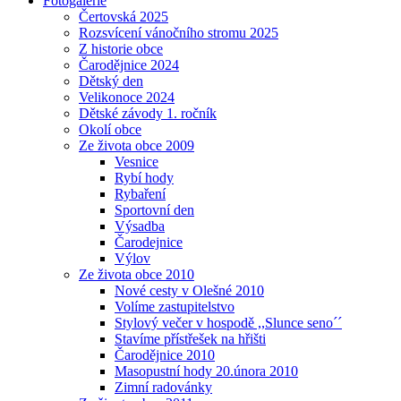
Fotogalerie
Čertovská 2025
Rozsvícení vánočního stromu 2025
Z historie obce
Čarodějnice 2024
Dětský den
Velikonoce 2024
Dětské závody 1. ročník
Okolí obce
Ze života obce 2009
Vesnice
Rybí hody
Rybaření
Sportovní den
Výsadba
Čarodejnice
Výlov
Ze života obce 2010
Nové cesty v Olešné 2010
Volíme zastupitelstvo
Stylový večer v hospodě ,,Slunce seno´´
Stavíme přístřešek na hřišti
Čarodějnice 2010
Masopustní hody 20.února 2010
Zimní radovánky