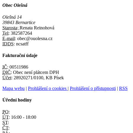
Obec Olešná
Olešná 14
39843 Bernartice
Starosta:
Renata Reinohová
Tel:
382587264
E-mail:
obec@ouolesna.cz
IDDS:
ncsatff
Fakturační údaje
IČ:
00511986
DIČ:
Obec není plátcem DPH
Účet:
28920271/0100, KB Písek
Mapa webu
|
Prohlášení o cookies
|
Prohlášení o přístupnosti
|
RSS
Úřední hodiny
PO:
ÚT:
16:00 - 18:00
ST:
ČT: