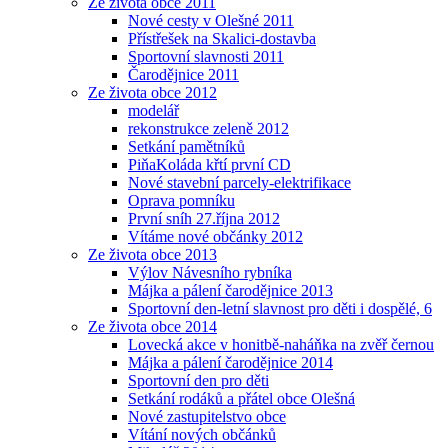
Ze života obce 2011
Nové cesty v Olešné 2011
Přístřešek na Skalici-dostavba
Sportovní slavnosti 2011
Čarodějnice 2011
Ze života obce 2012
modelář
rekonstrukce zeleně 2012
Setkání pamětníků
PiňaKoláda křtí první CD
Nové stavební parcely-elektrifikace
Oprava pomníku
První sníh 27.října 2012
Vítáme nové občánky 2012
Ze života obce 2013
Výlov Návesního rybníka
Májka a pálení čarodějnice 2013
Sportovní den-letní slavnost pro děti i dospělé, 6
Ze života obce 2014
Lovecká akce v honitbě-naháňka na zvěř černou
Májka a pálení čarodějnice 2014
Sportovní den pro děti
Setkání rodáků a přátel obce Olešná
Nové zastupitelstvo obce
Vítání nových občánků