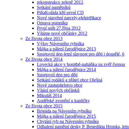
rekonstrukce zeleně 2012
Setkání pamětníků
PiňaKoláda křtí první CD
Nové stavební parcely-elektrifikace
Oprava pomníku
První sníh 27.října 2012
Vítáme nové občánky 2012
Ze života obce 2013
Výlov Návesního rybníka
Májka a pálení čarodějnice 2013
Sportovní den-letní slavnost pro děti i dospělé, 6
Ze života obce 2014
Lovecká akce v honitbě-naháňka na zvěř černou
Májka a pálení čarodějnice 2014
Sportovní den pro děti
Setkání rodáků a přátel obce Olešná
Nové zastupitelstvo obce
Vítání nových občánků
Mikuláš 2014
Andělské zvonění u kapličky
Ze života obce 2015
Brigáda na Návesním rybníku
Májka a pálení čarodějnice 2015
Chytání ryb na Návesním rybníku
Odhalení pamětní desky P. Benedikta Hronka, letn