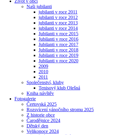
Život v obci
Naši jubilanti
jubilanti v roce 2011
jubilanti v roce 2012
jubilanti v roce 2013
jubilanti v roce 2014
Jubilanti v roce 2015
Jubilanti v roce 2016
Jubilanti v roce 2017
Jubilanti v roce 2018
Jubilanti v roce 2019
Jubilanti v roce 2020
2009
2010
2011
Společenství, kluby
Tenisový klub Olešná
Kniha návštěv
Fotogalerie
Čertovská 2025
Rozsvícení vánočního stromu 2025
Z historie obce
Čarodějnice 2024
Dětský den
Velikonoce 2024