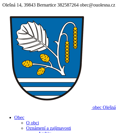
Olešná 14, 39843 Bernartice
382587264
obec@ouolesna.cz
obec
Olešná
Obec
O obci
Oznámení a zajímavosti