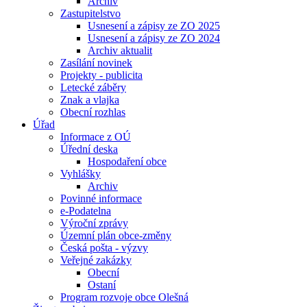
Archiv
Zastupitelstvo
Usnesení a zápisy ze ZO 2025
Usnesení a zápisy ze ZO 2024
Archiv aktualit
Zasílání novinek
Projekty - publicita
Letecké záběry
Znak a vlajka
Obecní rozhlas
Úřad
Informace z OÚ
Úřední deska
Hospodaření obce
Vyhlášky
Archiv
Povinné informace
e-Podatelna
Výroční zprávy
Územní plán obce-změny
Česká pošta - výzvy
Veřejné zakázky
Obecní
Ostaní
Program rozvoje obce Olešná