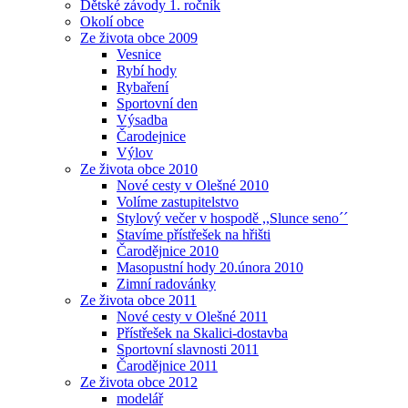
Dětské závody 1. ročník
Okolí obce
Ze života obce 2009
Vesnice
Rybí hody
Rybaření
Sportovní den
Výsadba
Čarodejnice
Výlov
Ze života obce 2010
Nové cesty v Olešné 2010
Volíme zastupitelstvo
Stylový večer v hospodě ,,Slunce seno´´
Stavíme přístřešek na hřišti
Čarodějnice 2010
Masopustní hody 20.února 2010
Zimní radovánky
Ze života obce 2011
Nové cesty v Olešné 2011
Přístřešek na Skalici-dostavba
Sportovní slavnosti 2011
Čarodějnice 2011
Ze života obce 2012
modelář