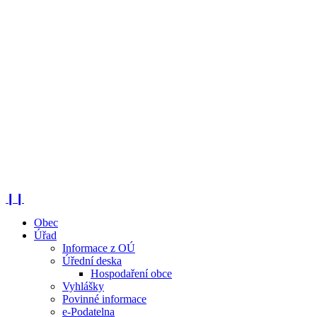
❙❙
Obec
Úřad
Informace z OÚ
Úřední deska
Hospodaření obce
Vyhlášky
Povinné informace
e-Podatelna