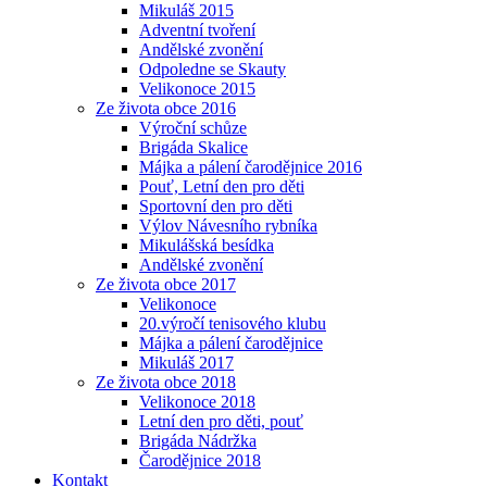
Mikuláš 2015
Adventní tvoření
Andělské zvonění
Odpoledne se Skauty
Velikonoce 2015
Ze života obce 2016
Výroční schůze
Brigáda Skalice
Májka a pálení čarodějnice 2016
Pouť, Letní den pro děti
Sportovní den pro děti
Výlov Návesního rybníka
Mikulášská besídka
Andělské zvonění
Ze života obce 2017
Velikonoce
20.výročí tenisového klubu
Májka a pálení čarodějnice
Mikuláš 2017
Ze života obce 2018
Velikonoce 2018
Letní den pro děti, pouť
Brigáda Nádržka
Čarodějnice 2018
Kontakt