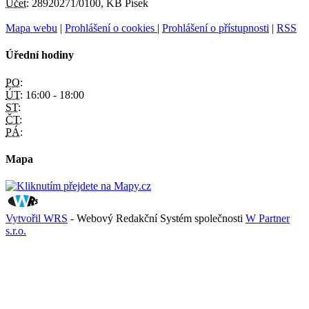
Účet:
28920271/0100, KB Písek
Mapa webu
|
Prohlášení o cookies
|
Prohlášení o přístupnosti
|
RSS
Úřední hodiny
PO:
ÚT:
16:00 - 18:00
ST:
ČT:
PÁ:
Mapa
Vytvořil WRS
- Webový Redakční Systém společnosti
W Partner
s.r.o.