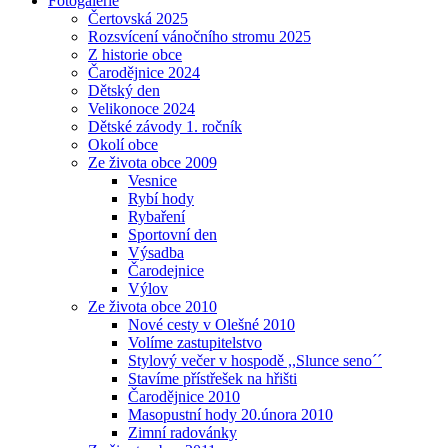
Fotogalerie
Čertovská 2025
Rozsvícení vánočního stromu 2025
Z historie obce
Čarodějnice 2024
Dětský den
Velikonoce 2024
Dětské závody 1. ročník
Okolí obce
Ze života obce 2009
Vesnice
Rybí hody
Rybaření
Sportovní den
Výsadba
Čarodejnice
Výlov
Ze života obce 2010
Nové cesty v Olešné 2010
Volíme zastupitelstvo
Stylový večer v hospodě ,,Slunce seno´´
Stavíme přístřešek na hřišti
Čarodějnice 2010
Masopustní hody 20.února 2010
Zimní radovánky