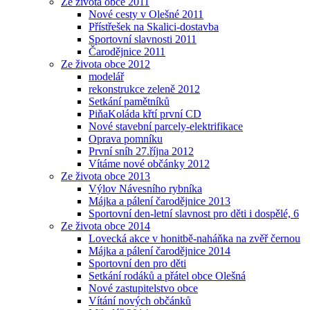
Ze života obce 2011
Nové cesty v Olešné 2011
Přístřešek na Skalici-dostavba
Sportovní slavnosti 2011
Čarodějnice 2011
Ze života obce 2012
modelář
rekonstrukce zeleně 2012
Setkání pamětníků
PiňaKoláda křtí první CD
Nové stavební parcely-elektrifikace
Oprava pomníku
První sníh 27.října 2012
Vítáme nové občánky 2012
Ze života obce 2013
Výlov Návesního rybníka
Májka a pálení čarodějnice 2013
Sportovní den-letní slavnost pro děti i dospělé, 6
Ze života obce 2014
Lovecká akce v honitbě-naháňka na zvěř černou
Májka a pálení čarodějnice 2014
Sportovní den pro děti
Setkání rodáků a přátel obce Olešná
Nové zastupitelstvo obce
Vítání nových občánků