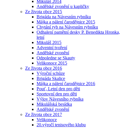
Mikuláš 2014
Andělské zvonění u kapličky
Ze života obce 2015
Brigáda na Návesním rybníku
Májka a pálení čarodějnice 2015
Chytání ryb na Návesním rybníku
Odhalení pamětní desky P. Benedikta Hronka,
letní
Mikuláš 2015
Adventní tvoření
Andělské zvonění
Odpoledne se Skauty
Velikonoce 2015
Ze života obce 2016
Výroční schůze
Brigáda Skalice
Májka a pálení čarodějnice 2016
Pouť, Letní den pro děti
Sportovní den pro děti
Výlov Návesního rybníka
Mikulášská besídka
Andělské zvonění
Ze života obce 2017
Velikonoce
20.výročí tenisového klubu