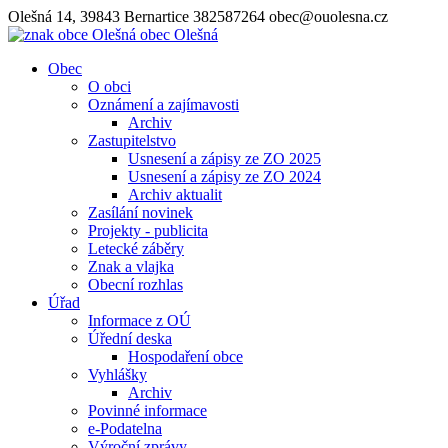
Olešná 14, 39843 Bernartice
382587264
obec@ouolesna.cz
obec
Olešná
Obec
O obci
Oznámení a zajímavosti
Archiv
Zastupitelstvo
Usnesení a zápisy ze ZO 2025
Usnesení a zápisy ze ZO 2024
Archiv aktualit
Zasílání novinek
Projekty - publicita
Letecké záběry
Znak a vlajka
Obecní rozhlas
Úřad
Informace z OÚ
Úřední deska
Hospodaření obce
Vyhlášky
Archiv
Povinné informace
e-Podatelna
Výroční zprávy