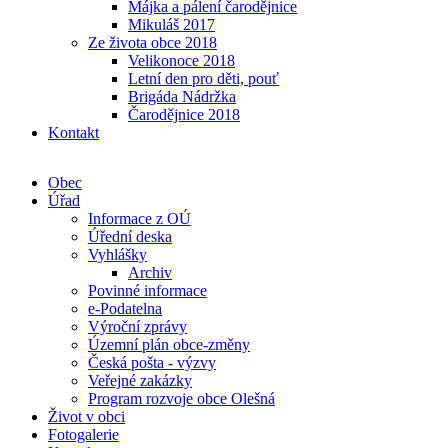
Májka a pálení čarodějnice
Mikuláš 2017
Ze života obce 2018
Velikonoce 2018
Letní den pro děti, pouť
Brigáda Nádržka
Čarodějnice 2018
Kontakt
Obec
Úřad
Informace z OÚ
Úřední deska
Vyhlášky
Archiv
Povinné informace
e-Podatelna
Výroční zprávy
Územní plán obce-změny
Česká pošta - výzvy
Veřejné zakázky
Program rozvoje obce Olešná
Život v obci
Fotogalerie