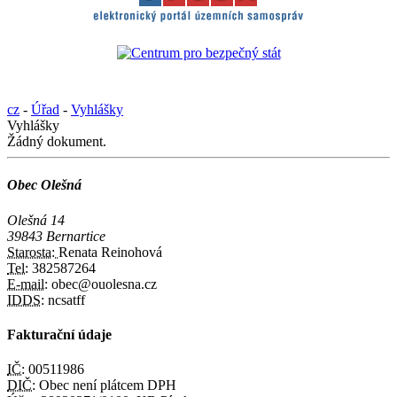
cz
-
Úřad
-
Vyhlášky
Vyhlášky
Žádný dokument.
Obec Olešná
Olešná 14
39843 Bernartice
Starosta:
Renata Reinohová
Tel:
382587264
E-mail:
obec@ouolesna.cz
IDDS:
ncsatff
Fakturační údaje
IČ:
00511986
DIČ:
Obec není plátcem DPH