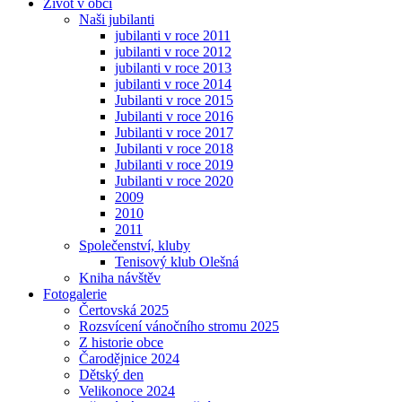
Život v obci
Naši jubilanti
jubilanti v roce 2011
jubilanti v roce 2012
jubilanti v roce 2013
jubilanti v roce 2014
Jubilanti v roce 2015
Jubilanti v roce 2016
Jubilanti v roce 2017
Jubilanti v roce 2018
Jubilanti v roce 2019
Jubilanti v roce 2020
2009
2010
2011
Společenství, kluby
Tenisový klub Olešná
Kniha návštěv
Fotogalerie
Čertovská 2025
Rozsvícení vánočního stromu 2025
Z historie obce
Čarodějnice 2024
Dětský den
Velikonoce 2024