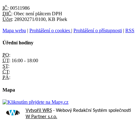
IČ:
00511986
DIČ:
Obec není plátcem DPH
Účet:
28920271/0100, KB Písek
Mapa webu
|
Prohlášení o cookies
|
Prohlášení o přístupnosti
|
RSS
Úřední hodiny
PO:
ÚT:
16:00 - 18:00
ST:
ČT:
PÁ:
Mapa
Vytvořil WRS
- Webový Redakční Systém společnosti
W Partner s.r.o.