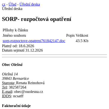
cz
-
Úřad
-
Úřední deska
Úřední deska
SORP- rozpočtová opatření
Přílohy k článku
Jméno souboru
Popis
Velikost
sorp-rozpoctove-opatreni761842147.doc
43.5 Kb
Platný od:
18.6.2026
Datum sejmutí
31.12.2026
Obec Olešná
Olešná 14
39843 Bernartice
Starosta:
Renata Reinohová
Tel:
382587264
E-mail:
obec@ouolesna.cz
IDDS:
ncsatff
Fakturační údaje