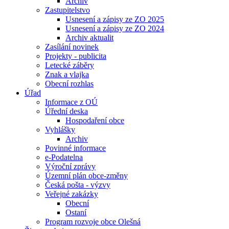
Archiv
Zastupitelstvo
Usnesení a zápisy ze ZO 2025
Usnesení a zápisy ze ZO 2024
Archiv aktualit
Zasílání novinek
Projekty - publicita
Letecké záběry
Znak a vlajka
Obecní rozhlas
Úřad
Informace z OÚ
Úřední deska
Hospodaření obce
Vyhlášky
Archiv
Povinné informace
e-Podatelna
Výroční zprávy
Územní plán obce-změny
Česká pošta - výzvy
Veřejné zakázky
Obecní
Ostaní
Program rozvoje obce Olešná