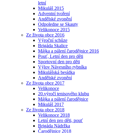
letní
Mikuláš 2015
Adventní tvoření
Andělské zvonění
Odpoledne se Skauty
Velikonoce 2015
Ze života obce 2016
Výroční schůze
Brigáda Skalice
Májka a pálení čarodějnice 2016
Pouť, Letní den pro děti
Sportovní den pro děti
Výlov Návesního rybníka
Mikulášská besídka
Andělské zvonění
Ze života obce 2017
Velikonoce
20.výročí tenisového klubu
Májka a pálení čarodějnice
Mikuláš 2017
Ze života obce 2018
Velikonoce 2018
Letní den pro děti, pouť
Brigáda Nádržka
Čarodějnice 2018