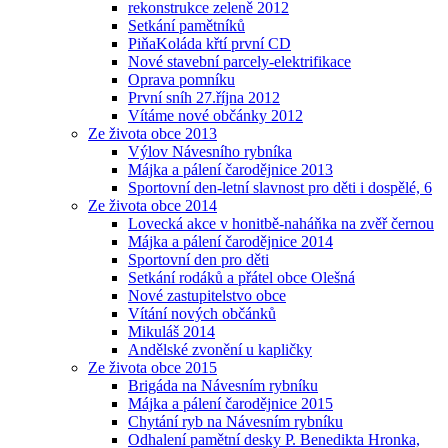
rekonstrukce zeleně 2012
Setkání pamětníků
PiňaKoláda křtí první CD
Nové stavební parcely-elektrifikace
Oprava pomníku
První sníh 27.října 2012
Vítáme nové občánky 2012
Ze života obce 2013
Výlov Návesního rybníka
Májka a pálení čarodějnice 2013
Sportovní den-letní slavnost pro děti i dospělé, 6
Ze života obce 2014
Lovecká akce v honitbě-naháňka na zvěř černou
Májka a pálení čarodějnice 2014
Sportovní den pro děti
Setkání rodáků a přátel obce Olešná
Nové zastupitelstvo obce
Vítání nových občánků
Mikuláš 2014
Andělské zvonění u kapličky
Ze života obce 2015
Brigáda na Návesním rybníku
Májka a pálení čarodějnice 2015
Chytání ryb na Návesním rybníku
Odhalení pamětní desky P. Benedikta Hronka,