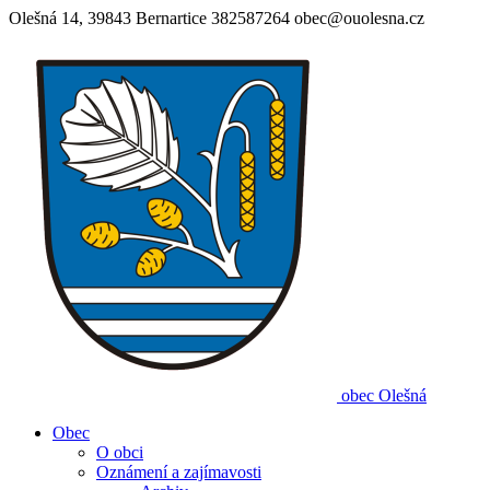
Olešná 14, 39843 Bernartice
382587264
obec@ouolesna.cz
obec
Olešná
Obec
O obci
Oznámení a zajímavosti