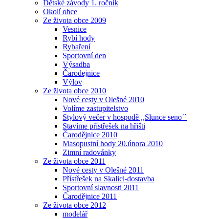
Dětské závody 1. ročník
Okolí obce
Ze života obce 2009
Vesnice
Rybí hody
Rybaření
Sportovní den
Výsadba
Čarodejnice
Výlov
Ze života obce 2010
Nové cesty v Olešné 2010
Volíme zastupitelstvo
Stylový večer v hospodě ,,Slunce seno´´
Stavíme přístřešek na hřišti
Čarodějnice 2010
Masopustní hody 20.února 2010
Zimní radovánky
Ze života obce 2011
Nové cesty v Olešné 2011
Přístřešek na Skalici-dostavba
Sportovní slavnosti 2011
Čarodějnice 2011
Ze života obce 2012
modelář