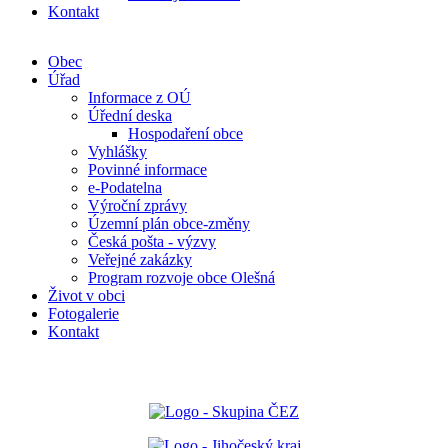
Kontakt
Obec
Úřad
Informace z OÚ
Úřední deska
Hospodaření obce
Vyhlášky
Povinné informace
e-Podatelna
Výroční zprávy
Územní plán obce-změny
Česká pošta - výzvy
Veřejné zakázky
Program rozvoje obce Olešná
Život v obci
Fotogalerie
Kontakt